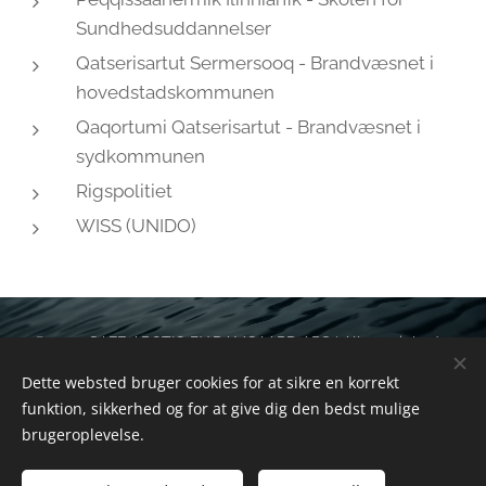
Sundhedsuddannelser
Qatserisartut Sermersooq - Brandvæsnet i
hovedstadskommunen
Qaqortumi Qatserisartut - Brandvæsnet i
sydkommunen
Rigspolitiet
WISS (UNIDO)
© 2025 SAFE ARCTIC BY DAMGAARD APS | Alle rettigheder
forbeholdes
Dette websted bruger cookies for at sikre en korrekt
funktion, sikkerhed og for at give dig den bedst mulige
Cookies
brugeroplevelse.
Sprog