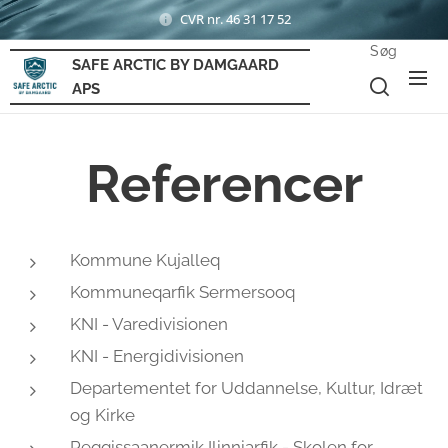
CVR nr. 46 31 17 52
Søg
SAFE ARCTIC BY DAMGAARD
APS
Referencer
Kommune Kujalleq
Kommuneqarfik Sermersooq
KNI - Varedivisionen
KNI - Energidivisionen
Departementet for Uddannelse, Kultur, Idræt
og Kirke
Peqqissaanermik Ilinniarfik - Skolen for