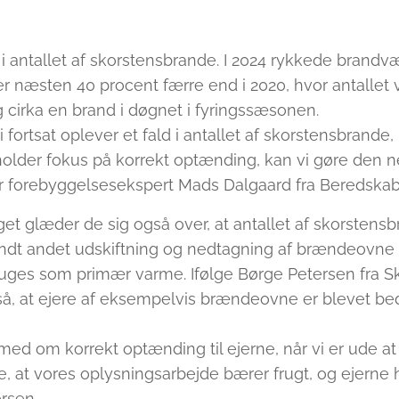
j i antallet af skorstensbrande. I 2024 rykkede brandv
r næsten 40 procent færre end i 2020, hvor antallet v
ig cirka en brand i døgnet i fyringssæsonen.
vi fortsat oplever et fald i antallet af skorstensbrande
 fastholder fokus på korrekt optænding, kan vi gøre d
er forebyggelsesekspert Mads Dalgaard fra Beredskab
et glæder de sig også over, at antallet af skorstensb
ndt andet udskiftning og nedtagning af brændeovne 
ruges som primær varme. Ifølge Børge Petersen fra Sk
så, at ejere af eksempelvis brændeovne er blevet bed
d med om korrekt optænding til ejerne, når vi er ude a
 se, at vores oplysningsarbejde bærer frugt, og ejerne
ersen.