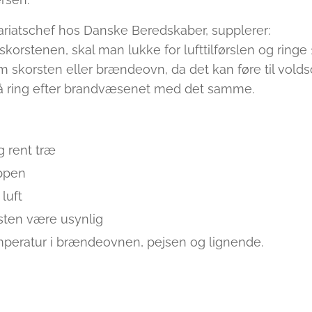
ariatschef hos Danske Beredskaber, supplerer:
 i skorstenen, skal man lukke for lufttilførslen og ring
 skorsten eller brændeovn, da det kan føre til vold
så ring efter brandvæsenet med det samme.
g rent træ
ppen
 luft
ten være usynlig
mperatur i brændeovnen, pejsen og lignende.