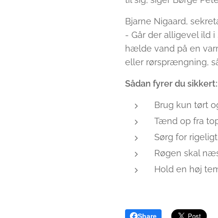
Bjarne Nigaard, sekret
- Går der alligevel ild
hælde vand på en varm
eller rørsprængning, 
Sådan fyrer du sikkert:
Brug kun tørt o
Tænd op fra to
Sørg for rigeligt
Røgen skal næs
Hold en høj te
Share