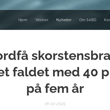
Hjem
Ydelser
Nyheder
Om SABD
Kon
rdfå skorstensbr
et faldet med 40 
på fem år
16-10-2025