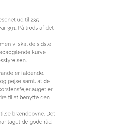
æsenet ud til 235
ar 391. På trods af det
, men vi skal de sidste
en nedadgående kurve
sstyrelsen.
rande er faldende.
og pejse samt, at de
orstensfejerlauget er
re til at benytte den
t tilse brændeovne. Det
 har taget de gode råd