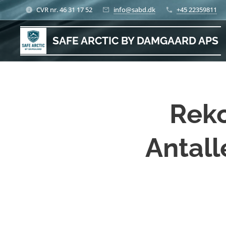
CVR nr. 46 31 17 52
info@sabd.dk
+45 22359811
SAFE ARCTIC BY DAMGAARD APS
Reko
Antall