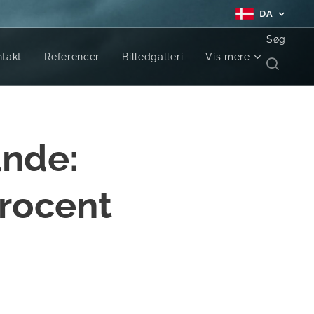
DA
Søg
takt
Referencer
Billedgalleri
Vis mere
ande:
procent