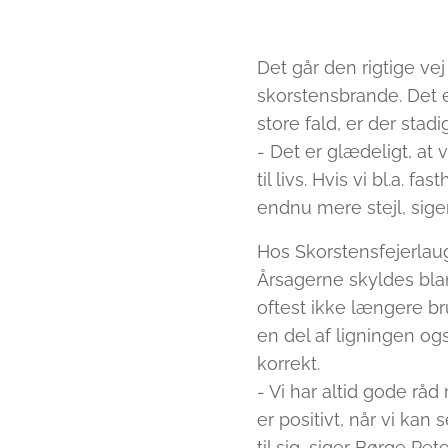
Det går den rigtige ve
skorstensbrande. Det e
store fald, er der stad
- Det er glædeligt, at 
til livs. Hvis vi bl.a.
endnu mere stejl, sig
Hos Skorstensfejerlaug
Årsagerne skyldes bla
oftest ikke længere b
en del af ligningen og
korrekt.
- Vi har altid gode rå
er positivt, når vi kan
til sig, siger Børge Pet