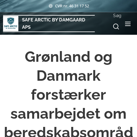
CVR nr. 46 31 17 52
Søg
SAFE ARCTIC BY DAMGAARD
APS
Grønland og
Danmark
forstærker
samarbejdet om
beredskabsområd