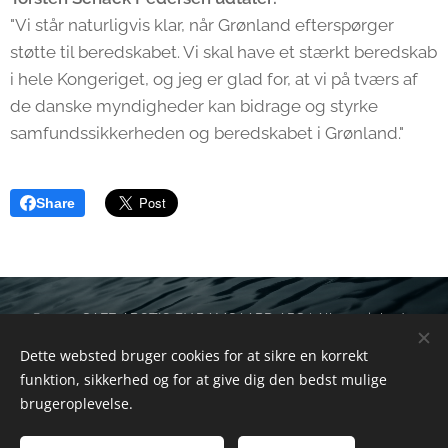
"Vi står naturligvis klar, når Grønland efterspørger
støtte til beredskabet. Vi skal have et stærkt beredskab
i hele Kongeriget, og jeg er glad for, at vi på tværs af
de danske myndigheder kan bidrage og styrke
samfundssikkerheden og beredskabet i Grønland."
Share
© 2025 SAFE ARCTIC BY DAMGAARD APS | Alle rettigheder
forbeholdes
Dette websted bruger cookies for at sikre en korrekt
funktion, sikkerhed og for at give dig den bedst mulige
Cookies
brugeroplevelse.
Sprog