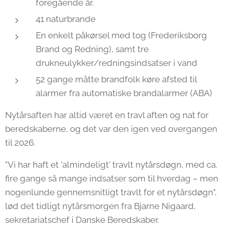
foregående år.
41 naturbrande
En enkelt påkørsel med tog (Frederiksborg
Brand og Redning), samt tre
drukneulykker/redningsindsatser i vand
52 gange måtte brandfolk køre afsted til
alarmer fra automatiske brandalarmer (ABA)
Nytårsaften har altid været en travl aften og nat for
beredskaberne, og det var den igen ved overgangen
til 2026.
"Vi har haft et 'almindeligt' travlt nytårsdøgn, med ca.
fire gange så mange indsatser som til hverdag – men
nogenlunde gennemsnitligt travlt for et nytårsdøgn",
lød det tidligt nytårsmorgen fra Bjarne Nigaard,
sekretariatschef i Danske Beredskaber.