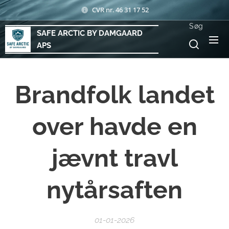
CVR nr. 46 31 17 52
Søg
SAFE ARCTIC BY DAMGAARD
APS
Brandfolk landet
over havde en
jævnt travl
nytårsaften
01-01-2026